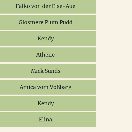
Falko von der Else-Aue
Glosmere Plum Pudd
Kendy
Athene
Mick Sunds
Amica vom Voßbarg
Kendy
Elina