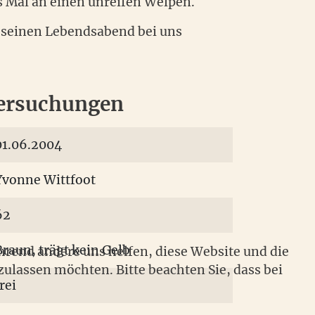
s Mal an einen unreifen Welpen.
r seinen Lebendsabend bei uns
ersuchungen
01.06.2004
Yvonne Wittfoot
62
Braun, trägt kein Gelb
ährend andere uns helfen, diese Website und die
zulassen möchten. Bitte beachten Sie, dass bei
rei