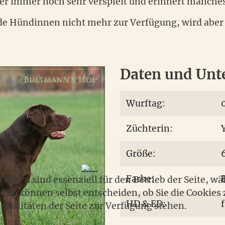
st er immer noch sehr verspielt und erinnert manche
mde Hündinnen nicht mehr zur Verfügung, wird abe
Daten und Unt
Wurftag:
Züchterin:
Größe:
Farbe:
 ihnen sind essenziell für den Betrieb der Seite, w
Sie können selbst entscheiden, ob Sie die Cookies 
HD & ED:
f
nalitäten der Seite zur Verfügung stehen.